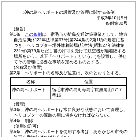
○沖の島ヘリポートの設置及び管理に関する条例
平成3年10月5日
条例第30号
(趣旨)
第1条
この条例
は、宿毛市が離島交通対策事業として、地方
自治法
(昭和22年法律第67号)
第244条の2第1項の規定に基
づき、ヘリコプター場外離着陸場
(航空法
(昭和27年法律第
231号)
第79条ただし書の許可を受けて航空機が離着陸する
場所をいう。以下「ヘリポート」という。)
を設置し、併せ
てその管理に必要な事項を定めるものとする。
(名称及び位置)
第2条
ヘリポートの名称及び位置は、次のとおりとする。
名称
位置
沖の島ヘリポート
宿毛市沖の島町母島字尻無尾山1717
番16
(管理)
第3条
沖の島ヘリポートは常に良好な状態において管理し、
ヘリコプターの運航の用に供さなければならない。
第4条
削除
(使用の許可)
第5条
沖の島ヘリポートを使用する者は、あらかじめ市長の