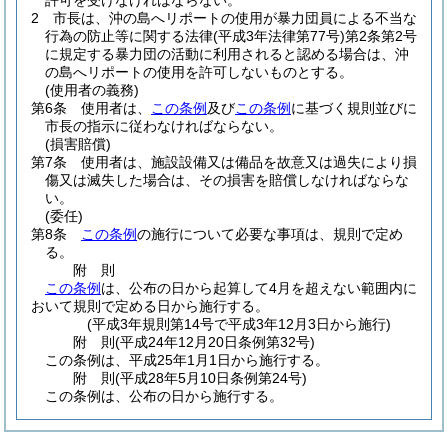
許可を受けなければならない。
2
市長は、沖の島へリポートの使用が暴力団員による不当な
行為の防止等に関する法律
(平成3年法律第77号)
第2条第2号
に規定する暴力団の活動に利用されると認める場合は、沖
の島へリポートの使用を許可しないものとする。
(使用者の義務)
第6条
使用者は、
この条例
及び
この条例
に基づく規則並びに
市長の指示に従わなければならない。
(損害賠償)
第7条
使用者は、施設設備又は備品を故意又は過失により損
傷又は滅失した場合は、その損害を賠償しなければならな
い。
(委任)
第8条
この条例
の施行について必要な事項は、規則で定め
る。
附
則
この条例
は、公布の日から起算して4月を超えない範囲内に
おいて規則で定める日から施行する。
(平成3年規則第14号で平成3年12月3日から施行)
附
則
(平成24年12月20日
条例第32号)
この条例は、平成25年1月1日から施行する。
附
則
(平成28年5月10日
条例第24号)
この条例は、公布の日から施行する。