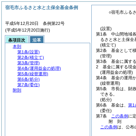
宿毛市ふるさと水と土保全基金条例
○宿毛市ふる
平成5年12月20日 条例第22号
(設置)
(平成5年12月20日施行)
第1条
中山間地域
るさと水と土保全
条項目次
沿革
(積立て)
本則
第2条
基金として
第1条
(設置)
(管理)
第2条
(積立て)
第3条
基金に属す
第3条
(管理)
2
基金に属する現
第4条
(運用益金の処理)
(運用益金の処理)
第5条
(繰替運用)
第4条
基金の運用
第6条
(処分)
(繰替運用)
第7条
(委任)
第5条
市長は、財
附則
できる。
(処分)
第6条
基金は、
第1
(委任)
第7条
この条例
に
附
則
この条例
は、公布