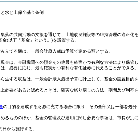
さと水と土保全基金条例
各集落の共同活動の支援を通じて、土地改良施設等の維持管理の適正化
基金
(以下「基金」という。)
を設置する。
積み立てる額は、一般会計歳入歳出予算で定める額とする。
る現金は、金融機関への預金その他最も確実かつ有利な方法により保管
金は、必要に応じ、最も確実かつ有利な有価証券に代えることができる
から生ずる収益は、一般会計歳入歳出予算に計上して、基金の設置目的
政上必要があると認めるときは、確実な繰り戻しの方法、期間及び利率
条
の目的を達成する財源に充てる場合に限り、その全部又は一部を処分
定めるもののほか、基金の管理及び運用に関し必要な事項は、市長が別
の日から施行する。