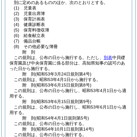
別に定めのあるもののほか、次のとおりとする。
(1)
児童表
(2)
児童出席簿
(3)
保育計画表
(4)
健康診断表
(5)
保育料徴収簿
(6)
給食献立表
(7)
備品台帳
(8)
その他必要な簿冊
附
則
この規則は、公布の日から施行する。
ただし、
別表
中貝礎
保育園及び中央保育園に係る部分は、高知県知事の認可のあ
った日から施行する。
附
則
(昭和53年3月24日
規則第4号)
この規則は、昭和53年4月1日から施行する。
附
則
(昭和53年6月15日
規則第8号)
この規則は、公布の日から施行し、昭和53年4月1日から適
用する。
附
則
(昭和53年6月15日
規則第9号)
この規則は、公布の日から施行し、昭和53年6月1日から適
用する。
附
則
(昭和54年4月1日
規則第5号)
この規則は、公布の日から施行する。
附
則
(昭和54年10月1日
規則第14号)
この規則は、公布の日から施行する。