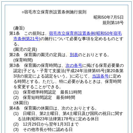
○宿毛市立保育所設置条例施行規則
昭和50年7月5日
規則第18号
(趣旨)
第1条
この規則は、
宿毛市立保育所設置条例
(昭和50年宿毛
市条例第21号)
の施行について必要な事項を定めるものとす
る。
(園児の定員)
第2条
保育園の園児の定員は、
別表
のとおりとする。
(保育時間)
第3条
保育園の保育時間は、
次の各号
に掲げる保育必要量の
認定
(子ども・子育て支援法
(平成24年法律第65号)
第20条第
3項の規定による認定をいう。)
に応じて、
当該各号
に定め
る時間とする。
ただし、特に必要があるときは、保育時間
を変更することができる。
(1)
保育標準時間認定 最長11時間
(2)
保育短時間認定 最長8時間
(休園日)
第4条
保育園の休園日は、次のとおりとする。
(1)
日曜日、第2土曜日、第4土曜日及び国民の祝日に関す
る法律
(昭和23年法律第178号)
に定める休日
(2)
12月29日から翌年1月3日まで
(3)
その他市長が特に認める日