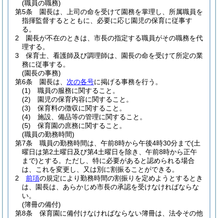
(職員の職務)
第5条
園長は、上司の命を受けて園務を掌理し、所属職員を
指揮監督するとともに、必要に応じ園児の保育に従事す
る。
2
園長が不在のときは、市長の指定する職員がその職務を代
理する。
3
保育士、看護師及び調理師は、園長の命を受けて所定の業
務に従事する。
(園長の事務)
第6条
園長は、
次の各号
に掲げる事務を行う。
(1)
職員の服務に関すること。
(2)
園児の保育内容に関すること。
(3)
保育料の徴収に関すること。
(4)
施設、備品等の管理に関すること。
(5)
保育園の庶務に関すること。
(職員の勤務時間)
第7条
職員の勤務時間は、午前8時から午後4時30分まで
(土
曜日は第2土曜日及び第4土曜日を除き、午前8時から正午
まで)
とする。
ただし、特に必要があると認められる場合
は、これを変更し、又は別に割振ることができる。
2
前項
の規定により勤務時間の割振りを定めようとするとき
は、園長は、あらかじめ市長の承認を受けなければならな
い。
(簿冊の備付)
第8条
保育園に備付けなければならない簿冊は、法令その他