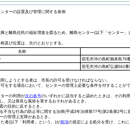
センターの設置及び管理に関する条例
振興と離島住民の福祉増進を図るため、離島センター
(以下「センター」
名称及び位置は、次のとおりとする。
名称
ー
宿毛市沖の島町鵜来島78番
宿毛市沖の島町弘瀬562番
利用しようとする者は、市長の許可を受けなければならない。
許可をする場合において、センターの管理上必要な条件を付することが
ンターの利用が
次の各号
のいずれかに該当すると認めたときは、その利
し、又は善良な風俗を害するおそれがあるとき。
置の目的に反するとき。
る不当な行為の防止等に関する法律
(平成3年法律第77号)
第2条第2号
ーの管理上支障があるとき。
けた者
(以下「利用者」という。)
が
前項
の規定による処分を受け、これに