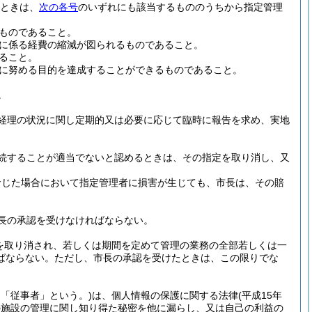
ときは、
次の各号
のいずれにも該当するもののうちから指定管理
ものであること。
に係る経費の縮減が図られるものであること。
ること。
に努める目的を達成することができるものであること。
。
経理の状況に関し定期的又は必要に応じて臨時に報告を求め、実地
続することが適当でないと認めるときは、その指定を取り消し、又
命じた場合において指定管理者に損害が生じても、市長は、その賠
長の承認を受けなければならない。
を取り消され、若しくは期間を定めて管理の業務の全部若しくは一
ばならない。
ただし、市長の承認を受けたときは、この限りでな
て「従事者」という。)
は、個人情報の保護に関する法律
(平成15年
の施設の管理に関し知り得た秘密を他に漏らし、又は自己の利益の