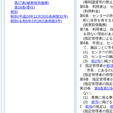
(権利譲渡等の禁止
第17条
(秘密保持義務)
第5条
利用者は、
第18条
(委任)
(利用料金)
附則
第6条
センターの
附則
(平成24年12月20日条例第32号)
町に住所を有する
附則
(令和5年3月28日条例第3号)
(損害賠償義務)
第7条
利用者は、
を得ない理由があ
(指定管理者による
第8条
市長は、セ
て、施設ごとに市
(1)
センターの利
(2)
センターの施
(3)
前2号
に掲げ
2
指定管理者が
前
「市長」とあるの
(指定管理者の管理
第9条
指定管理者
(指定管理者の指定
第10条
第8条第1項
ない。
(1)
業務に係る事
(2)
前号
に掲げる
2
前項
の規定は、
(指定管理者の指定