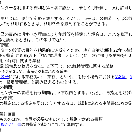
)
センターを利用する権利を第三者に譲渡し、若しくは転貸し、又は許可
利用料金は、規則で定める額とする。
ただし、市長は、公用若しくは公
ものが利用するときは、利用料金を減免することができる。
自己の責めに帰すべき理由により施設等を損壊した場合は、これを修理
ると認めるときは、この限りでない。
管理)
ンターの設置の目的を効果的に達成するため、地方自治法
(昭和22年法律
長が指定する者
(以下「指定管理者」という。)
に、次に掲げる業務を行
用の許可に関する業務
設
(設備及び物品を含む。以下同じ。)
の維持管理に関する業務
るもののほか、市長が別に定める業務
項各号
に掲げる業務
(以下「業務」という。)
を行う場合における
第3条
、
は「指定管理者」と読み替えるものとする。
の期間)
がセンターの管理を行う期間は、5年以内とする。
ただし、再指定を妨げ
の申請)
の規定による指定を受けようとする者は、規則に定める申請書に次に掲
業計画書
もののほか、市長が必要なものとして規則で定める書類
前条ただし書
の再指定の場合について準用する。
)