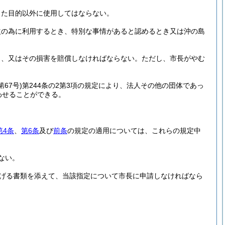
した目的以外に使用してはならない。
益の為に利用するとき、特別な事情があると認めるとき又は沖の島
し、又はその損害を賠償しなければならない。
ただし、市長がやむ
第67号)
第244条の2第3項の規定により、法人その他の団体であっ
わせることができる。
第4条
、
第6条
及び
前条
の規定の適用については、これらの規定中
ない。
げる書類を添えて、当該指定について市長に申請しなければなら