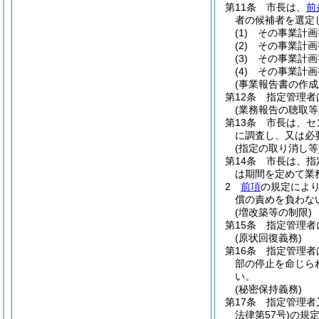
第11条
市長は、
前
者の候補者を選定
(1)
その事業計画
(2)
その事業計画
(3)
その事業計画
(4)
その事業計画
(事業報告書の作成
第12条
指定管理者
(業務報告の聴取等
第13条
市長は、セ
に調査し、又は必
(指定の取り消し等
第14条
市長は、指
は期間を定めて業
2
前項
の規定によ
償の責めを負わな
(増改築等の制限)
第15条
指定管理者
(原状回復義務)
第16条
指定管理者
部の停止を命じら
い。
(秘密保持義務)
第17条
指定管理者
法律第57号)
の規