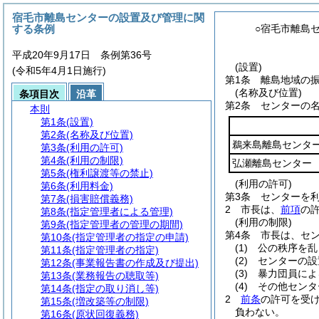
宿毛市離島センターの設置及び管理に関
する条例
○宿毛市離島
平成20年9月17日 条例第36号
(設置)
(令和5年4月1日施行)
第1条
離島地域の
(名称及び位置)
条項目次
沿革
第2条
センターの
本則
第1条
(設置)
第2条
(名称及び位置)
鵜来島離島センタ
第3条
(利用の許可)
第4条
(利用の制限)
弘瀬離島センター
第5条
(権利譲渡等の禁止)
(利用の許可)
第6条
(利用料金)
第3条
センターを
第7条
(損害賠償義務)
2
市長は、
前項
の
第8条
(指定管理者による管理)
(利用の制限)
第9条
(指定管理者の管理の期間)
第4条
市長は、セ
第10条
(指定管理者の指定の申請)
(1)
公の秩序を乱
第11条
(指定管理者の指定)
(2)
センターの設
第12条
(事業報告書の作成及び提出)
(3)
暴力団員によ
第13条
(業務報告の聴取等)
(4)
その他センタ
第14条
(指定の取り消し等)
2
前条
の許可を受
第15条
(増改築等の制限)
負わない。
第16条
(原状回復義務)