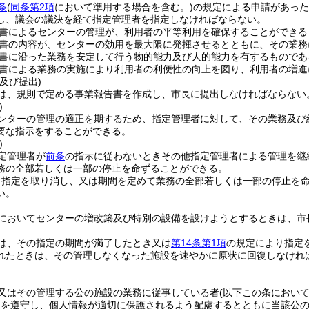
条
(
同条第2項
において準用する場合を含む。)
の規定による申請があった
し、議会の議決を経て指定管理者を指定しなければならない。
書によるセンターの管理が、利用者の平等利用を確保することができる
書の内容が、センターの効用を最大限に発揮させるとともに、その業務
書に沿った業務を安定して行う物的能力及び人的能力を有するものであ
書による業務の実施により利用者の利便性の向上を図り、利用者の増進
及び提出)
は、規則で定める事業報告書を作成し、市長に提出しなければならない
)
ンターの管理の適正を期するため、指定管理者に対して、その業務及び
要な指示をすることができる。
)
定管理者が
前条
の指示に従わないときその他指定管理者による管理を継
務の全部若しくは一部の停止を命ずることができる。
り指定を取り消し、又は期間を定めて業務の全部若しくは一部の停止を
い。
においてセンターの増改築及び特別の設備を設けようとするときは、市
は、その指定の期間が満了したとき又は
第14条第1項
の規定により指定
れたときは、その管理しなくなった施設を速やかに原状に回復しなけれ
又はその管理する公の施設の業務に従事している者
(以下この条におい
定を遵守し、個人情報が適切に保護されるよう配慮するとともに当該公