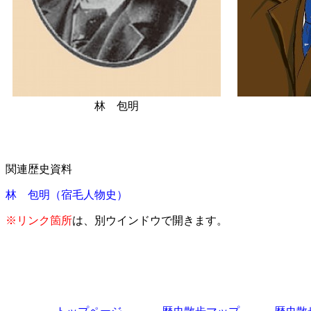
林 包明
関連歴史資料
林 包明（宿毛人物史）
※リンク箇所
は、別ウインドウで開きます。