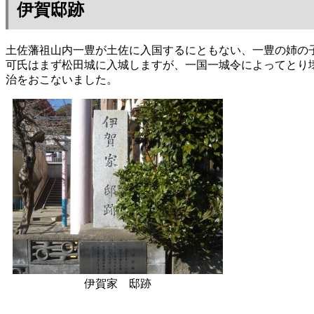
伊賀邸跡
土佐藩祖山内一豊が土佐に入国するにともない、一豊の姉の
可氏はまず松田城に入城しますが、一国一城令によってとり
治をおこないました。
伊賀家 邸跡