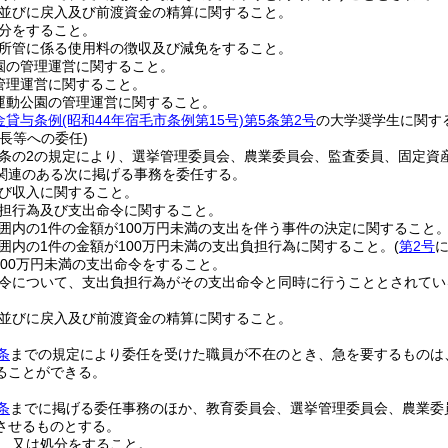
並びに戻入及び前渡資金の精算に関すること。
分をすること。
所管に係る使用料の徴収及び減免をすること。
園の管理運営に関すること。
管理運営に関すること。
運動公園の管理運営に関すること。
金貸与条例
(昭和44年宿毛市条例第15号)
第5条第2号
の大学奨学生に関す
長等への委任)
0条の2の規定により、選挙管理委員会、農業委員会、監査委員、固定
関連のある次に掲げる事務を委任する。
び収入に関すること。
担行為及び支出命令に関すること。
囲内の1件の金額が100万円未満の支出を伴う事件の決定に関すること
囲内の1件の金額が100万円未満の支出負担行為に関すること。
(
第2号
に
100万円未満の支出命令をすること。
令について、支出負担行為がその支出命令と同時に行うこととされてい
並びに戻入及び前渡資金の精算に関すること。
条
までの規定により委任を受けた職員が不在のとき、急を要するものは
ることができる。
条
までに掲げる委任事務のほか、教育委員会、選挙管理委員会、農業委
させるものとする。
、又は処分をすること。