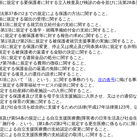
1項に規定する要保護者に対する立入検査及び検診の命令並びに法第28
ら法第37条の2までの規定による保護の方法に関すること。
4項に規定する届出の受理に関すること。
4第1項に規定する就労自立給付金の支給に関すること。
の5第1項に規定する進学・就職準備給付金の支給に関すること。
の6に規定する被保護者等に対する報告の求めに関すること。
の7第1項及び第2項に規定する被保護者就労支援事業の実施に関すること
第3項に規定する保護の変更、停止又は廃止及び同条第4項に規定する弁
に規定する被保護者の返還する金額の決定に関すること。
第1項に規定する遺留金品の処分に関すること。
及び第78条に規定する費用の徴収に関すること。
に規定する保護金品の返還の免除に関すること。
に規定する後見人の選任の請求に関すること。
本項において「法」という。)
に関する事務のうち、
次の各号
に掲げる事
6に規定する障害福祉サービスの提供に関すること。
規定する妊産婦の助産施設への入所に関すること。
規定する保護者及び児童を母子生活支援施設に入所させ、又はその適切
規定する保育の実施に関すること。
活及び社会生活を総合的に支援するための法律
(平成17年法律第123号
。
1項及び第54条の規定による自立支援医療費
(障害者の日常生活及び社会
「施行令」という。)
第1条の2第2号に規定する更生医療に係るものに限
規定による自立支援医療費の支給認定の変更に関すること。
規定による自立支援医療費の支給認定の取消しに関すること。