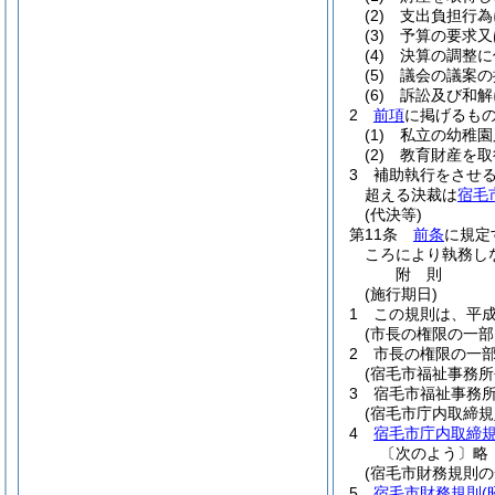
(2)
支出負担行為
(3)
予算の要求又
(4)
決算の調整に
(5)
議会の議案の
(6)
訴訟及び和解
2
前項
に掲げるも
(1)
私立の幼稚園
(2)
教育財産を取
3
補助執行をさせ
超える決裁は
宿毛
(代決等)
第11条
前条
に規定
ころにより執務し
附
則
(施行期日)
1
この規則は、平成
(市長の権限の一部
2
市長の権限の一
(宿毛市福祉事務所
3
宿毛市福祉事務
(宿毛市庁内取締規
4
宿毛市庁内取締
〔次のよう〕略
(宿毛市財務規則の
5
宿毛市財務規則
(