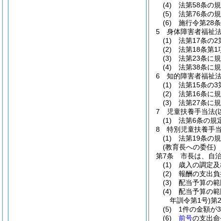
(4)
法第58条の
(5)
法第76条の
(6)
施行令第28
5
身体障害者福祉
(1)
法第17条の
(2)
法第18条第
(3)
法第23条に
(4)
法第38条に
6
知的障害者福祉
(1)
法第15条の
(2)
法第16条に
(3)
法第27条に
7
児童扶養手当法
(1)
法第6条の規
8
特別児童扶養手
(1)
法第19条の
(教育長への委任)
第7条
市長は、自治
(1)
歳入の調定及
(2)
報酬の支出負
(3)
配当予算の範
(4)
配当予算の範
年訓令第1号)
第
(5)
1件の金額が
(6)
前号
の支出命