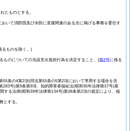
されたものとする。
内において消防団及び水防に直接関連のある次に掲げる事務を委任す
。
係るものを除く。)
るものについての当該支出負担行為を決定すること。
(
第2号
に係る
第55条の4第2項
(同法第55条の5第2項において準用する場合を含
第283号)
第9条第9項、知的障害者福祉法
(昭和35年法律第37号)
第
に関する法律
(昭和39年法律第134号)
第38条第2項の規定により、福
務とする。