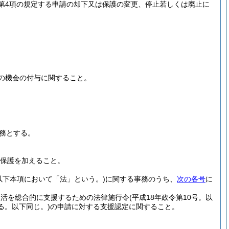
条第4項の規定する申請の却下又は保護の変更、停止若しくは廃止に
。
明の機会の付与に関すること。
務とする。
な保護を加えること。
。以下本項において「法」という。)
に関する事務のうち、
次の各号
に
生活を総合的に支援するための法律施行令
(平成18年政令第10号。以
る。以下同じ。)
の申請に対する支援認定に関すること。