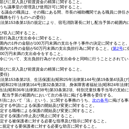
並びに戻入及び前渡資金の精算に関すること。
うち議事堂の管理及び使用許可に関すること。
する議会の職員は、その職にある間、市長の補助機関である職員に併任
の職務を行うものへの委任)
法第153条第1項の規定により、宿毛消防署長に対し配当予算の範囲
び収入に関すること。
担行為及び支出命令に関すること。
囲内の1件の金額が100万円未満の支出を伴う事件の決定に関すること
囲内の1件の金額が50万円未満の支出負担行為に関すること。
(
第2号
に
300万円未満の支出命令をすること。
令について、支出負担行為がその支出命令と同時に行うこととされてい
並びに戻入及び前渡資金の精算に関すること。
委任)
法第153条第2項、生活保護法
(昭和25年法律第144号)
第19条第4項及び
(昭和22年法律第164号)
第32条第2項、身体障害者福祉法
(昭和24年法律
当法
(昭和36年法律第238号)
第33条第2項、特別児童扶養手当等の支給
、配当予算の範囲内において次の各項に掲げる事務を委任する。
本項において「法」という。)
に関する事務のうち、
次の各号
に掲げる事
規定する申請による保護の開始及び変更に関すること。
規定する職権による保護の開始及び変更に関すること。
規定する保護の停止及び廃止に関すること。
規定する被保護者に対する必要な指導及び指示に関すること。
2に規定する要保護者に対する必要な助言に関すること。