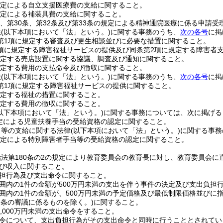
規定による自立支援医療費の支給に関すること。
規定による補装具費の支給に関すること。
条、第30条、第32条及び第33条の規定による精神通院医療に係る申請
法
(以下本項において「法」という。)
に関する事務のうち、
次の各号
に掲
2第1項に規定する審査及び更生相談並びに必要な措置に関すること。
1項に規定する障害福祉サービスの提供及び同条第2項に規定する障害者
規定する売店設置に関する協議、調査及び通知に関すること。
規定する費用の支払命令及び徴収に関すること。
法
(以下本項において「法」という。)
に関する事務のうち、
次の各号
に掲
3第1項に規定する障害福祉サービスの提供に関すること。
規定する福祉の措置に関すること。
規定する費用の徴収に関すること。
(以下本項において「法」という。)
に関する事務については、次に掲げる
定による児童扶養手当の受給資格の認定に関すること。
当等の支給に関する法律
(以下本項において「法」という。)
に関する事務
規定による特別障害者手当等の受給資格の認定に関すること。
法第180条の2の規定により教育委員会の教育長に対し、教育委員会
び収入に関すること。
担行為及び支出命令に関すること。
囲内の1件の金額が500万円未満の支出を伴う事件の決定及び支出負担
囲内の1件の金額が、500万円未満の予定価格及び最低制限価格並びに
2条の審議に係るものを除く。)
に関すること。
3,000万円未満の支出命令をすること。
令について、支出負担行為がその支出命令と同時に行うこととされてい