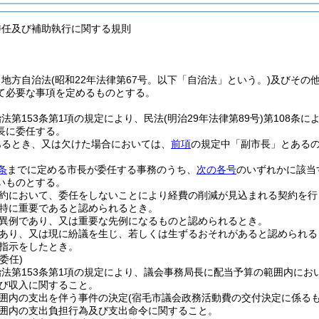
委任及び補助執行に関する規則
、地方自治法
(昭和22年法律第67号。以下「自治法」という。)
及びその
て必要な事項を定めるものとする。
法第153条第1項の規定により、民法
(明治29年法律第89号)
第108条
長に委任する。
あるとき、又は欠けた場合においては、
前項
の規定中「副市長」とある
条
までに定める市長が委任する事務のうち、
次の各号
のいずれかに該当
いものとする。
約において、委任をしないことにより経費の削減が見込まれる契約を行
特に重要であると認められるとき。
異例であり、又は重要な先例になるものと認められるとき。
あり、又は現に紛議を生じ、若しくは生ずるおそれがあると認められる
指示をしたとき。
委任)
法第153条第1項の規定により、議会事務局長に配当予算の範囲内に
び収入に関すること。
囲内の支出を伴う事件の決定
(宿毛市議会政務活動費の交付決定に係るも
囲内の支出負担行為及び支出命令に関すること。