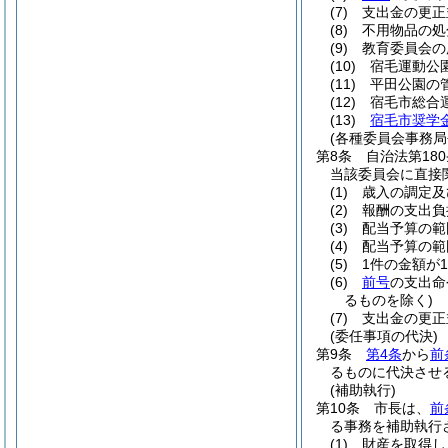
(7)
支出金の更正
(8)
不用物品の処
(9)
教育委員会の
(10)
宿毛運動公
(11)
平田公園の
(12)
宿毛市総合
(13)
宿毛市奨学
(各種委員会事務局
第8条
自治法第18
当該委員会に直接
(1)
歳入の調定及
(2)
報酬の支出負
(3)
配当予算の範
(4)
配当予算の範
(5)
1件の金額が
(6)
前号
の支出命
るものを除く)
(7)
支出金の更正
(委任事項の代決)
第9条
第4条
から
前
るものに代決させ
(補助執行)
第10条
市長は、
前
る事務を補助執行
(1)
財産を取得し