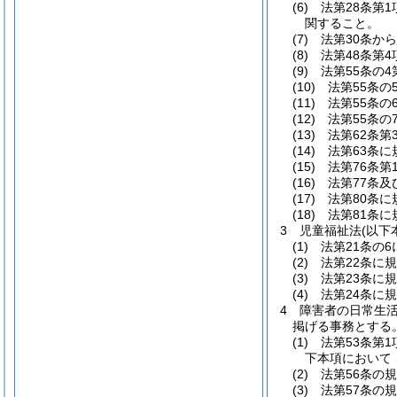
(6)
法第28条第
関すること。
(7)
法第30条か
(8)
法第48条第
(9)
法第55条の
(10)
法第55条
(11)
法第55条
(12)
法第55条
(13)
法第62条
(14)
法第63条
(15)
法第76条
(16)
法第77条
(17)
法第80条
(18)
法第81条
3
児童福祉法
(以下
(1)
法第21条の
(2)
法第22条に
(3)
法第23条に
(4)
法第24条に
4
障害者の日常生
掲げる事務とする
(1)
法第53条第
下本項において
(2)
法第56条の
(3)
法第57条の