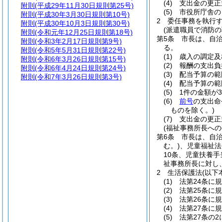
(4)
支出金の更正
附則
(平成29年11月30日規則第25号)
(5)
市役所庁舎の
附則
(平成30年3月30日規則第10号)
2
委任事務を執行
附則
(平成30年10月3日規則第30号)
(派遣職員で消防
附則
(令和元年12月25日規則第18号)
第5条
市長は、自治
附則
(令和3年2月17日規則第9号)
る。
附則
(令和5年5月31日規則第22号)
(1)
歳入の調定及
附則
(令和6年3月26日規則第15号)
(2)
報酬の支出負
附則
(令和6年4月24日規則第24号)
(3)
配当予算の範
附則
(令和7年3月26日規則第3号)
(4)
配当予算の範
(5)
1件の金額が
(6)
前号
の支出命
ものを除く。)
(7)
支出金の更正
(福祉事務所長への
第6条
市長は、自治
む。)
、児童福祉法
10条、児童扶養手
祉事務所長に対し
2
生活保護法
(以下
(1)
法第24条に
(2)
法第25条に
(3)
法第26条に
(4)
法第27条に
(5)
法第27条の