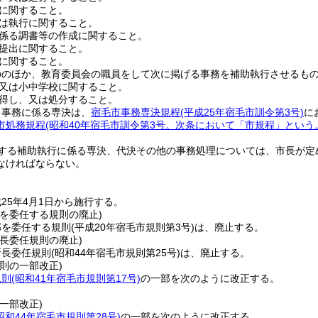
に関すること。
は執行に関すること。
係る調書等の作成に関すること。
提出に関すること。
に関すること。
ののほか、教育委員会の職員をして次に掲げる事務を補助執行させるも
又は小中学校に関すること。
得し、又は処分すること。
る事務に係る専決は、
宿毛市事務専決規程
(平成25年宿毛市訓令第3号)
に
市処務規程
(昭和40年宿毛市訓令第3号。次条において「市規程」という
する補助執行に係る専決、代決その他の事務処理については、市長が定
なければならない。
25年4月1日から施行する。
を委任する規則の廃止)
部を委任する規則
(平成20年宿毛市規則第3号)
は、廃止する。
長委任規則の廃止)
所長委任規則
(昭和44年宿毛市規則第25号)
は、廃止する。
則の一部改正)
規則
(昭和41年宿毛市規則第17号)
の一部を次のように改正する。
一部改正)
昭和44年宿毛市規則第28号)
の一部を次のように改正する。