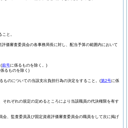
ること。
資産評価審査委員会の各事務局長に対し、配当予算の範囲内において
。
(
前号
に係るものを除く。)
係るものを除く)
るものについての当該支出負担行為の決定をすること。
(
第2号
に係
、それぞれの規定の定めるところにより当該職員の代決権限を有す
員会、監査委員及び固定資産評価審査委員会の職員をして次に掲げ