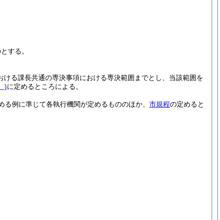
のとする。
おける課長共通の専決事項における専決範囲までとし、当該範囲を
。)
に定めるところによる。
める例に準じて各執行機関が定めるもののほか、
市規程
の定めると