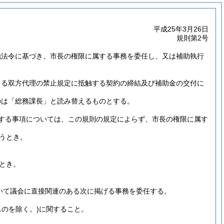
平成25年3月26日
規則第2号
他法令に基づき、市長の権限に属する事務を委任し、又は補助執行
による双方代理の禁止規定に抵触する契約の締結及び補助金の交付に
のは「総務課長」と読み替えるものとする。
する事項については、この規則の規定によらず、市長の権限に属す
うとき。
とき。
おいて議会に直接関連のある次に掲げる事務を委任する。
のを除く。)
に関すること。