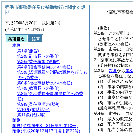
宿毛市事務委任及び補助執行に関する規
則
○宿毛市事務
平成25年3月26日 規則第2号
(趣旨)
(令和7年4月1日施行)
第1条
この規則は
させることについ
条項目次
沿革
(副市長への委任)
本則
第2条
市長は、自治
第1条
(趣旨)
関する事務を副市
第2条
(副市長への委任)
2
副市長に事故が
第3条
(委任権限の制限)
(委任権限の制限)
第4条
(議会事務局長への委任)
第3条
次条
から
第8
第5条
(派遣職員で消防の職務を行うも
る事務を委任しな
のへの委任)
(1)
委任される契
第6条
(福祉事務所長への委任)
(2)
事案の内容が
第7条
(教育長への委任)
(3)
事案の内容が
第8条
(各種委員会事務局長等への委
(4)
事案に疑義が
任)
(5)
市長が別段の
第9条
(委任事項の代決)
(議会事務局長への
第10条
(補助執行)
第4条
市長は、自治
第11条
(代決等)
(1)
歳入の調定及
附則
(2)
配当予算の範
附則
(平成26年3月31日規則第10号)
(3)
配当予算の範
附則
(平成26年12月17日規則第22号)