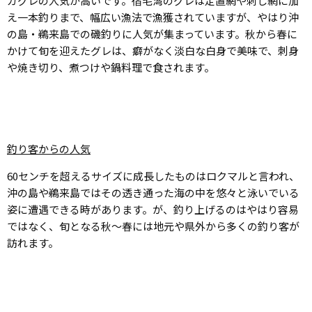
ガグレの人気が高いです。宿毛湾のグレは定置網や刺し網に加
え一本釣りまで、幅広い漁法で漁獲されていますが、やはり沖
の島・鵜来島での磯釣りに人気が集まっています。秋から春に
かけて旬を迎えたグレは、癖がなく淡白な白身で美味で、刺身
や焼き切り、煮つけや鍋料理で食されます。
釣り客からの人気
60センチを超えるサイズに成長したものはロクマルと言われ、
沖の島や鵜来島ではその透き通った海の中を悠々と泳いでいる
姿に遭遇できる時があります。が、釣り上げるのはやはり容易
ではなく、旬となる秋～春には地元や県外から多くの釣り客が
訪れます。