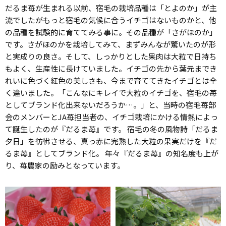
だるま苺が生まれる以前、宿毛の栽培品種は「とよのか」が主
流でしたがもっと宿毛の気候に合うイチゴはないものかと、他
の品種を試験的に育ててみる事に。その品種が「さがほのか」
です。さがほのかを栽培してみて、まずみんなが驚いたのが形
と実成りの良さ。そして、しっかりとした果肉は大粒で日持ち
もよく、生産性に長けていました。イチゴの先から葉元までき
れいに色づく紅色の美しさも、今まで育ててきたイチゴとは全
く違いました。「こんなにキレイで大粒のイチゴを、宿毛の苺
としてブランド化出来ないだろうか…。」と、当時の宿毛苺部
会のメンバーとJA苺担当者の、イチゴ栽培にかける情熱によっ
て誕生したのが『だるま苺』です。 宿毛の冬の風物詩「だるま
夕日」を彷彿させる、真っ赤に完熟した大粒の果実だけを『だ
るま苺』としてブランド化。 年々『だるま苺』の知名度も上が
り、苺農家の励みとなっています。