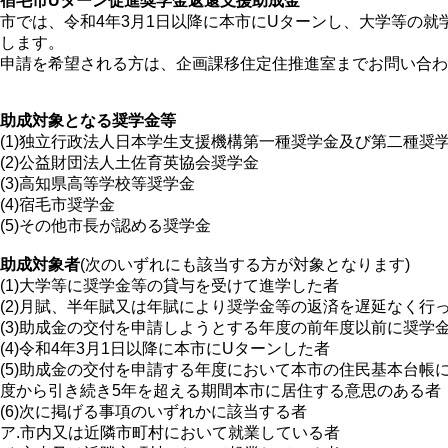
宿毛市Uターン促進奨学金返還支援助成金
市では、令和4年3月1日以降に本市にUターンし、大学等の
します。
申請を希望される方は、企画課移住定住推進室までお問い合わ
助成対象となる奨学金等
(1)独立行政法人日本学生支援機構第一種奨学金及び第二種奨
(2)公益財団法人土佐育英協会奨学金
(3)高知県高等学校等奨学金
(4)宿毛市奨学金
(5)その他市長が認める奨学金
助成対象者
(次のいずれにも該当する方が対象となります)
(1)大学等に奨学金等の貸与を受けて進学した者
(2)月賦、半年賦又は年賦により奨学金等の返済を遅延なく行
(3)助成金の交付を申請しようとする年度の前年度以前に奨学
(4)令和4年3月1日以降に本市にUターンした者
(5)助成金の交付を申請する年度において本市の住民基本台帳
度から引き続き5年を超える期間本市に居住する意思のある者
(6)次に掲げる事項のいずれかに該当する者
ア.市内又は近隣市町村において就業している者