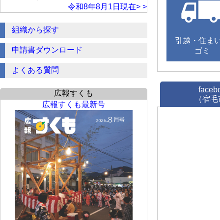
令和8年8月1日現在> >
組織から探す
引越・住ま
申請書ダウンロード
ゴミ
よくある質問
faceb
広報すくも
（宿毛
広報すくも最新号