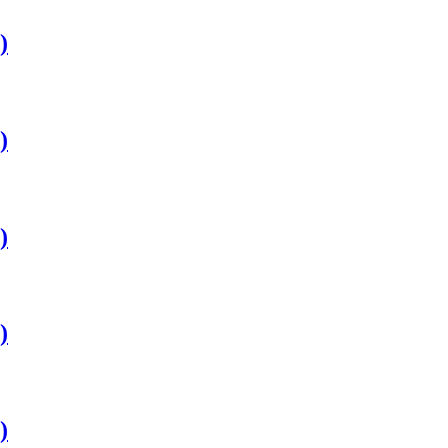
)
)
)
)
)