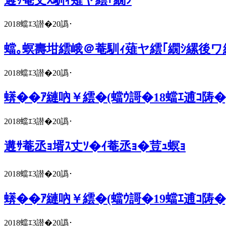
2018蟷ｴ3譛�20譌･
蟷｡螟壽坩繧峨＠菴馴ｨ薙ヤ繧｢繝ｼ縲後ワ
2018蟷ｴ3譛�20譌･
蠎��ｱ縺吶￥繧�(蟷ｳ謌�18蟷ｴ逋ｺ陦�
2018蟷ｴ3譛�20譌･
遘ｻ菴丞ｮ壻ｽ丈ｿ�ｲ菴丞ｮ�荳ｭ螟ｮ
2018蟷ｴ3譛�20譌･
蠎��ｱ縺吶￥繧�(蟷ｳ謌�19蟷ｴ逋ｺ陦�
2018蟷ｴ3譛�20譌･