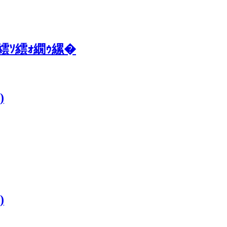
繧ｿ繧ｫ繝ｩ縲�
)
)