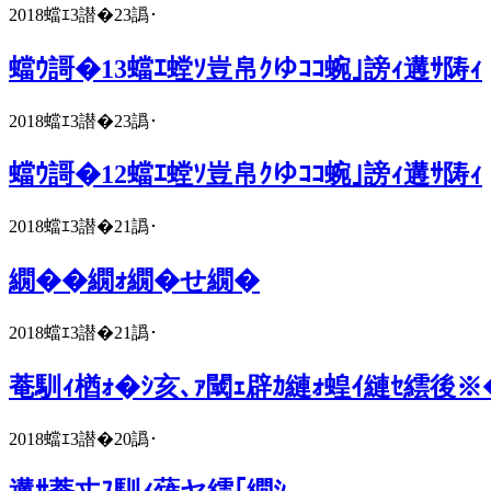
2018蟷ｴ3譛�23譌･
蟷ｳ謌�13蟷ｴ螳ｿ豈帛ｸゆｺｺ蜿｣謗ｨ遘ｻ陦ｨ
2018蟷ｴ3譛�23譌･
蟷ｳ謌�12蟷ｴ螳ｿ豈帛ｸゆｺｺ蜿｣謗ｨ遘ｻ陦ｨ
2018蟷ｴ3譛�21譌･
繝��繝ｫ繝�せ繝�
2018蟷ｴ3譛�21譌･
菴馴ｨ楢ｫ�ｼ亥､ｧ閾ｪ辟ｶ縺ｫ蝗ｲ縺ｾ繧後
2018蟷ｴ3譛�20譌･
遘ｻ菴丈ｽ馴ｨ薙ヤ繧｢繝ｼ