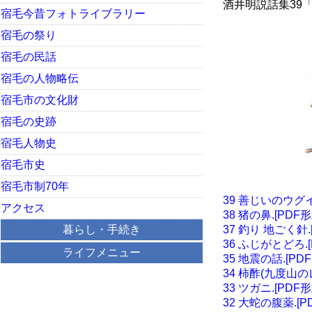
酒井明説話集39
宿毛今昔フォトライブラリー
宿毛の祭り
宿毛の民話
宿毛の人物略伝
宿毛市の文化財
宿毛の史跡
宿毛人物史
宿毛市史
宿毛市制70年
39 善じいのウグイ
アクセス
38 猪の鼻.[PDF形
暮らし・手続き
37 釣り 地ごく針.
36 ふじがとどろ.[
ライフメニュー
35 地震の話.[PD
34 柿酢(九度山のレ
33 ツガニ.[PDF形
32 大蛇の腹薬.[P