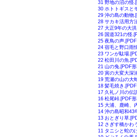
31 野地の沼の怪.[
30 ホトトギスとモ
29 沖の島の動物.[
28 サカキ活用方法
27 大正9年の大洪水
26 国道321の怪.[
25 夜鳥の声.[PD
24 宿毛と野口雨情
23 ワンが駄場.[P
22 松田川の魚.[P
21 山の兔.[PDF形
20 寅の大変大深
19 荒瀬の山の大蛇
18 髪毛焼き.[PD
17 久礼ノ川の伝説
16 松尾峠.[PDF形
15 大浦、鹿崎、
14 沖の島昭和43年
13 おとぎり草.[P
12 さぎす橋かわう
11 タニシと蛇のけ