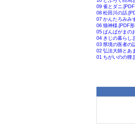
10 どぶろく白馬.[
09 雀とダニ.[PD
08 松田川の話.[P
07 かんたろみみず
06 猫神様.[PDF形
05 ばんばがまのお
04 きじの暮らし.[
03 県境の医者の話
02 弘法大師とあま
01 ちがいのの狸.[