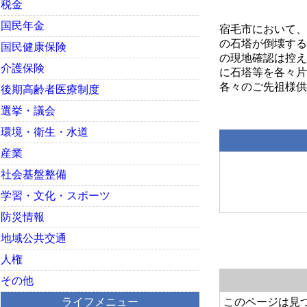
税金
国民年金
宿毛市において、
の石塔が倒壊する
国民健康保険
の現地確認は控え
介護保険
に石塔等を各々片
各々のご先祖様供
後期高齢者医療制度
選挙・議会
環境・衛生・水道
産業
社会基盤整備
学習・文化・スポーツ
防災情報
地域公共交通
人権
その他
ライフメニュー
このページは見