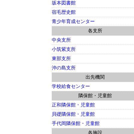
坂本図書館
宿毛歴史館
青少年育成センター
各支所
中央支所
小筑紫支所
東部支所
沖の島支所
出先機関
学校給食センター
隣保館・児童館
正和隣保館・児童館
貝礎隣保館・児童館
手代岡隣保館・児童館
各施設