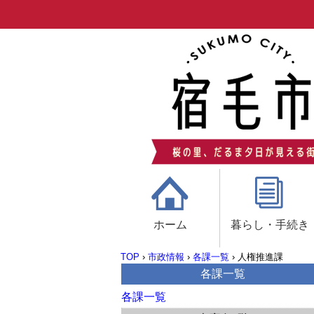
ホーム
暮らし・手続き
TOP
›
市政情報
›
各課一覧
›
人権推進課
各課一覧
各課一覧