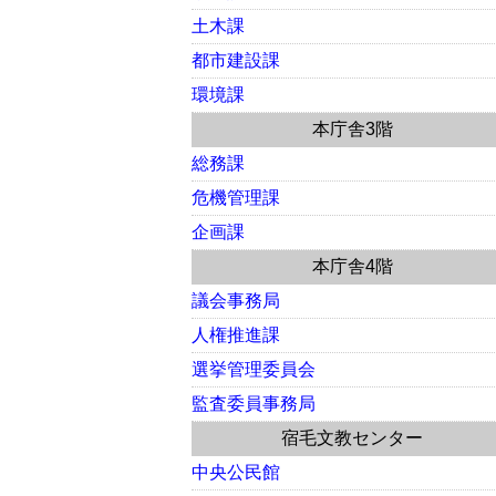
土木課
都市建設課
環境課
本庁舎3階
総務課
危機管理課
企画課
本庁舎4階
議会事務局
人権推進課
選挙管理委員会
監査委員事務局
宿毛文教センター
中央公民館