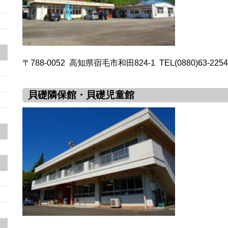
〒788-0052 高知県宿毛市和田824-1 TEL(0880)63-2254 F
貝礎隣保館・貝礎児童館