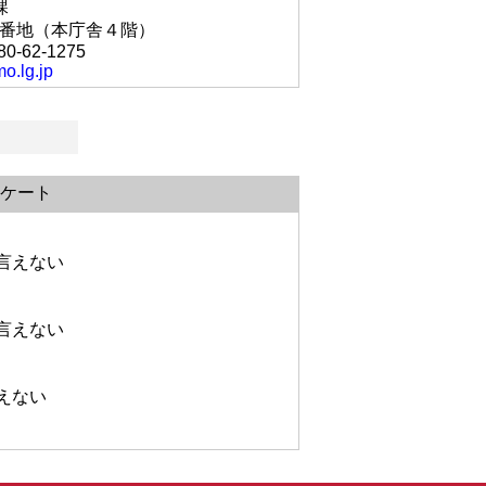
課
丘1番地（本庁舎４階）
80-62-1275
o.lg.jp
ケート
言えない
言えない
えない