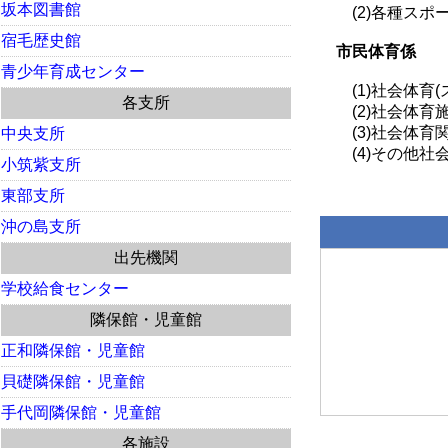
坂本図書館
(2)各種スポ
宿毛歴史館
市民体育係
青少年育成センター
(1)社会体育(
各支所
(2)社会体育
(3)社会体育
中央支所
(4)その他社
小筑紫支所
東部支所
沖の島支所
出先機関
学校給食センター
隣保館・児童館
正和隣保館・児童館
貝礎隣保館・児童館
手代岡隣保館・児童館
各施設