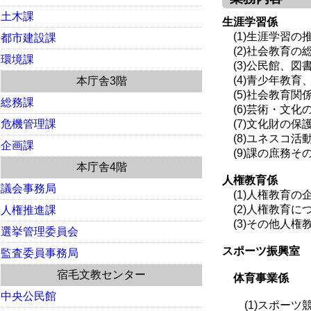
土木課
生涯学習係
(1)生涯学習の
都市建設課
(2)社会教育の
環境課
(3)公民館、図
(4)青少年教育
本庁舎3階
(5)社会教育関
総務課
(6)芸術・文化
危機管理課
(7)文化財の保
(8)ユネスコ活
企画課
(9)課の庶務そ
本庁舎4階
人権教育係
議会事務局
(1)人権教育の
(2)人権教育に
人権推進課
(3)その他人権
選挙管理委員会
スポーツ振興室
監査委員事務局
宿毛文教センター
体育事業係
中央公民館
(1)スポーツ