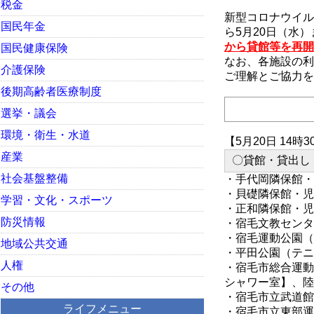
税金
新型コロナウイル
国民年金
ら5月20日（水
から貸館等を再開
国民健康保険
なお、各施設の利
介護保険
ご理解とご協力を
後期高齢者医療制度
選挙・議会
環境・衛生・水道
【5月20日 14時
産業
〇貸館・貸出し
社会基盤整備
・手代岡隣保館・
・貝礎隣保館・児
学習・文化・スポーツ
・正和隣保館・児
防災情報
・宿毛文教センタ
・宿毛運動公園（
地域公共交通
・平田公園（テニ
人権
・宿毛市総合運動
シャワー室】、陸
その他
・宿毛市立武道館
ライフメニュー
・宿毛市立東部運