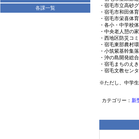
・宿毛市立高砂グ
各課一覧
・宿毛市和田体育
・宿毛市栄喜体育
・各小・中学校体
・中央老人憩の家
・西地区防災コミ
・宿毛東部農村環
・小筑紫基幹集落
・沖の島開発総合
・宿毛まちのえき
・宿毛文教センタ
※ただし、中学生
新