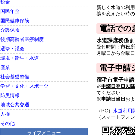
税金
新しく水道の利用
国民年金
義を変えたい時の
国民健康保険
電話での
介護保険
後期高齢者医療制度
水道課庶務係まで連
受付時間：
市役所
選挙・議会
月曜日から金曜日
環境・衛生・水道
電子申請
産業
社会基盤整備
宿毛市電子申
学習・文化・スポーツ
※
申請日翌日以降
てください。
防災情報
※
申請日当日
およ
地域公共交通
（PC）
水道利用
人権
（スマートフォン
その他
ライフメニュー