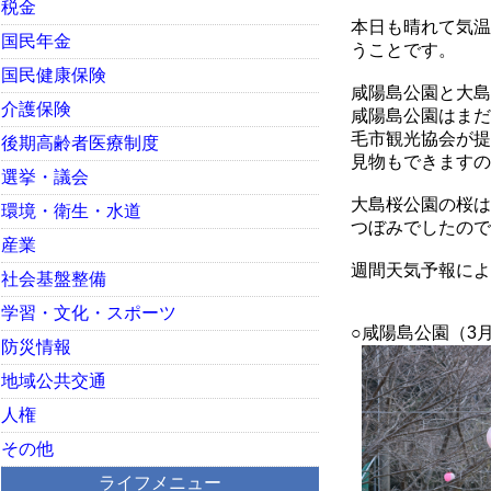
税金
本日も晴れて気温
国民年金
うことです。
国民健康保険
咸陽島公園と大島
介護保険
咸陽島公園はまだ
毛市観光協会が提
後期高齢者医療制度
見物もできますの
選挙・議会
大島桜公園の桜は
環境・衛生・水道
つぼみでしたので
産業
週間天気予報によ
社会基盤整備
学習・文化・スポーツ
○咸陽島公園（3
防災情報
地域公共交通
人権
その他
ライフメニュー