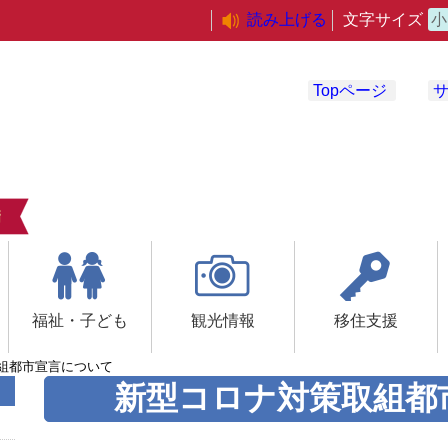
読み上げる
文字サイズ
小
Topページ
福祉・子ども
観光情報
移住支援
組都市宣言について
新型コロナ対策取組都