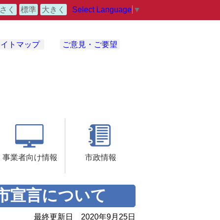
Select Language
▼
さく
標準
大きく
サイトマップ
ご意見・ご要望
事業者向け情報
市政情報
市宣言について
最終更新日
2020年9月25日