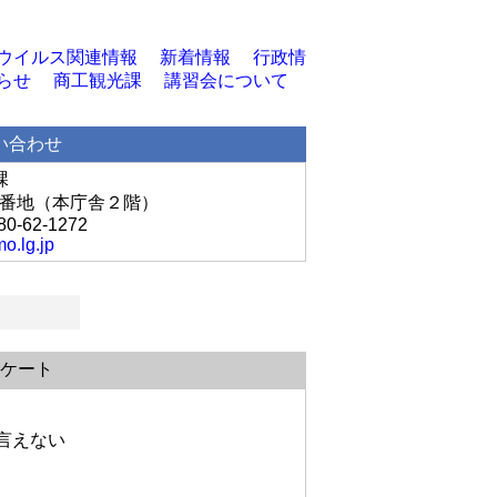
ウイルス関連情報
新着情報
行政情
らせ
商工観光課
講習会について
い合わせ
課
丘1番地（本庁舎２階）
80-62-1272
o.lg.jp
ケート
言えない