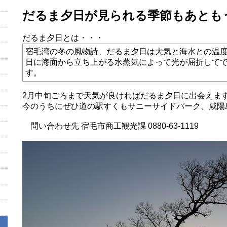
だるま夕日が見られる季節もあとも
だるま夕日とは・・・
宿毛湾の冬の風物詩、だるま夕日は大気と海水との温
日に海面から立ち上がる水蒸気によって光が屈折して
す。
2月中旬ごろまで天気が良ければだるま夕日に出会えま
今のうちにぜひ道の駅すくもサニーサイドパーク、咸陽
問い合わせ先 宿毛市商工観光課 0880-63-1119