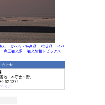
遊ぶ
食べる・特産品
推奨品
イベ
商工観光課
観光情報トピックス
い合わせ
課
丘1番地（本庁舎２階）
80-62-1272
o.lg.jp