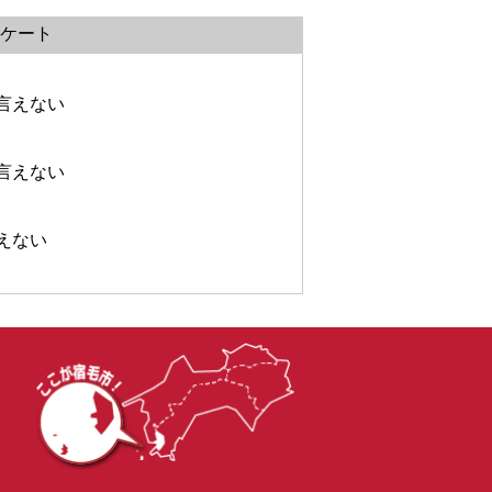
ケート
言えない
言えない
えない