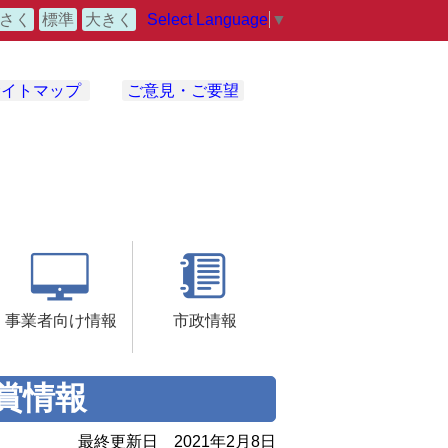
Select Language
▼
さく
標準
大きく
サイトマップ
ご意見・ご要望
事業者向け情報
市政情報
賞情報
最終更新日
2021年2月8日