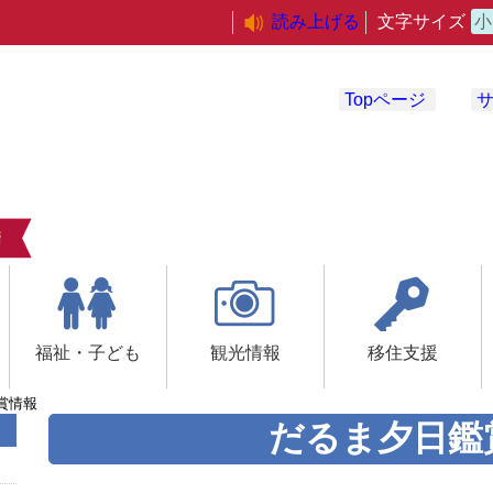
読み上げる
文字サイズ
小
Topページ
福祉・子ども
観光情報
移住支援
賞情報
だるま夕日鑑