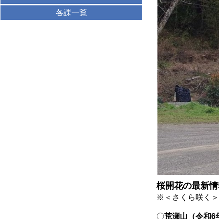
各課一覧
桜開花の最新
※＜さくら咲く＞
〇
荒瀬山（令和6年