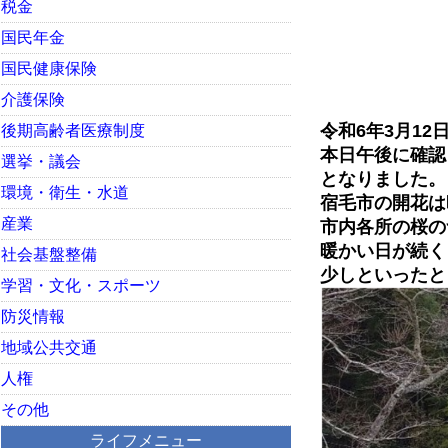
税金
国民年金
国民健康保険
介護保険
令和6年3月1
後期高齢者医療制度
本日午後に確認
選挙・議会
となりました。
環境・衛生・水道
宿毛市の開花は
産業
市内各所の桜の
暖かい日が続く
社会基盤整備
少しといったと
学習・文化・スポーツ
防災情報
地域公共交通
人権
その他
ライフメニュー