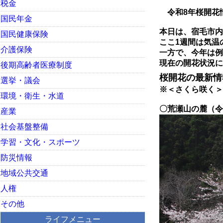
税金
令和8年桜開花
国民年金
本日は、宿毛市内
国民健康保険
ここ1週間は気温
介護保険
一方で、今年は例
現在の開花状況に
後期高齢者医療制度
桜開花の最新
選挙・議会
※＜さくら咲く＞
環境・衛生・水道
〇荒瀬山の麓
（令
産業
社会基盤整備
学習・文化・スポーツ
防災情報
地域公共交通
人権
その他
ライフメニュー