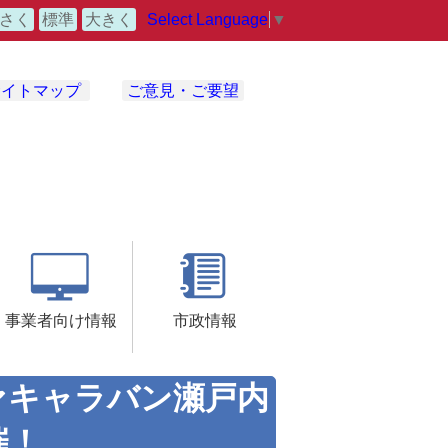
Select Language
▼
さく
標準
大きく
サイトマップ
ご意見・ご要望
事業者向け情報
市政情報
ァキャラバン瀬戸内
催！