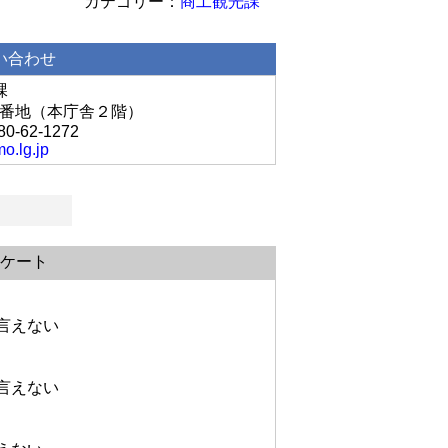
商工観光課
い合わせ
課
丘1番地（本庁舎２階）
80-62-1272
o.lg.jp
ケート
言えない
言えない