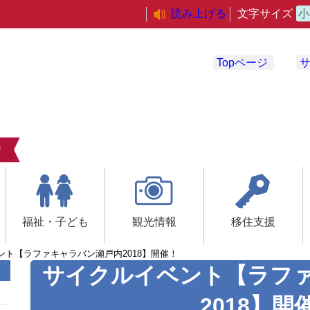
読み上げる
文字サイズ
小
Topページ
福祉・子ども
観光情報
移住支援
ント【ラファキャラバン瀬戸内2018】開催！
サイクルイベント【ラフ
2018】開