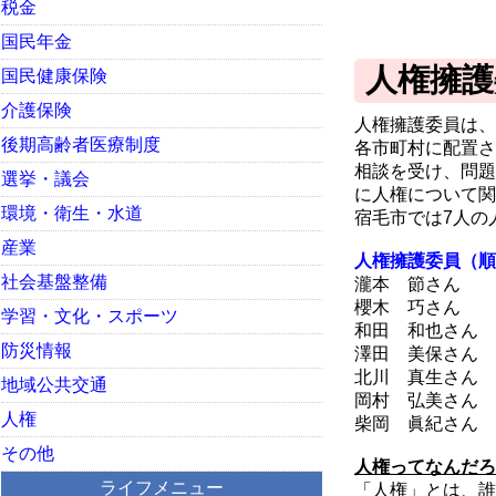
税金
国民年金
人権擁護
国民健康保険
介護保険
人権擁護委員は、
後期高齢者医療制度
各市町村に配置さ
相談を受け、問題
選挙・議会
に人権について関
環境・衛生・水道
宿毛市では7人の
産業
人権擁護委員（順
社会基盤整備
瀧本 節さん
櫻木 巧さん
学習・文化・スポーツ
和田 和也さん
防災情報
澤田 美保さん
北川 真生さん
地域公共交通
岡村 弘美さん
人権
柴岡 眞紀さん
その他
人権ってなんだろ
ライフメニュー
「人権」とは、誰