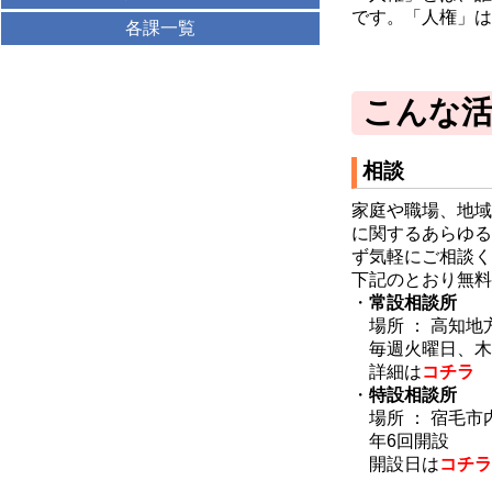
です。「人権」は
各課一覧
こんな
相談
家庭や職場、地域
に関するあらゆる
ず気軽にご相談く
下記のとおり無料
・
常設相談所
場所 ： 高知地
毎週火曜日、木
詳細は
コチラ
・
特設相談所
場所 ： 宿毛市
年6回開設
開設日は
コチラ