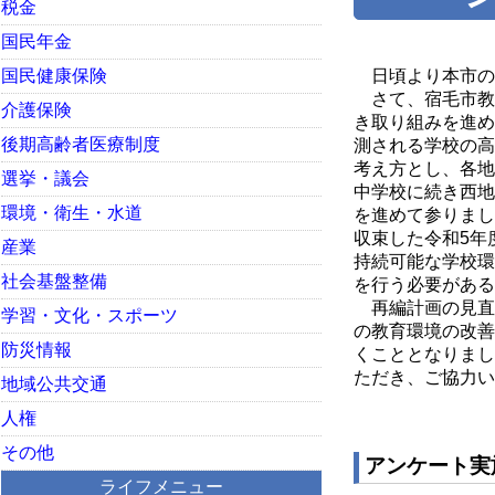
税金
国民年金
国民健康保険
日頃より本市の
さて、宿毛市教
介護保険
き取り組みを進め
後期高齢者医療制度
測される学校の高
考え方とし、各地
選挙・議会
中学校に続き西地
環境・衛生・水道
を進めて参りまし
収束した令和5年
産業
持続可能な学校環
社会基盤整備
を行う必要がある
再編計画の見直
学習・文化・スポーツ
の教育環境の改善
防災情報
くこととなりまし
ただき、ご協力い
地域公共交通
人権
その他
アンケート実
ライフメニュー