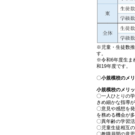
※児童・生徒数推
す。
※令和6年度生ま
和19年度です。
〇
小規模校のメリ
小規模校のメリッ
〇一人ひとりの学
きめ細かな指導が
〇意見や感想を発
を務める機会が多
〇異年齢の学習活
〇児童生徒相互の
〇教職員間の意