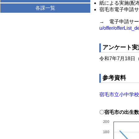
紙による実施(配
各課一覧
宿毛市電子申請サ
→ 電子申請サー
u/offer/offerLis
アンケート実
令和7年7月18日
参考資料
宿毛市立小中学校再編
〇
宿毛市の出生数