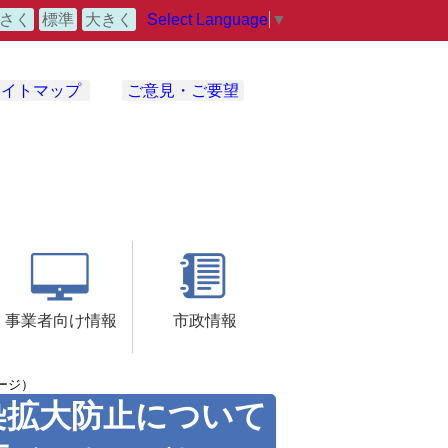
Select Language
▼
さく
標準
大きく
サイトマップ
ご意見・ご要望
事業者向け情報
市政情報
ージ）
染拡大防止について