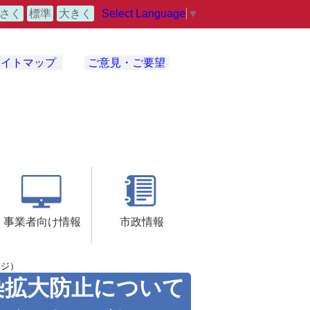
Select Language
▼
さく
標準
大きく
サイトマップ
ご意見・ご要望
事業者向け情報
市政情報
ージ）
染拡大防止について