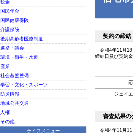
税金
国民年金
国民健康保険
介護保険
契約の締結（
後期高齢者医療制度
選挙・議会
令和4年11月1
締結日及び契約金
環境・衛生・水道
産業
社会基盤整備
応
学習・文化・スポーツ
防災情報
ジェイエ
地域公共交通
人権
審査結果の
その他
令和4年11月1
ライフメニュー