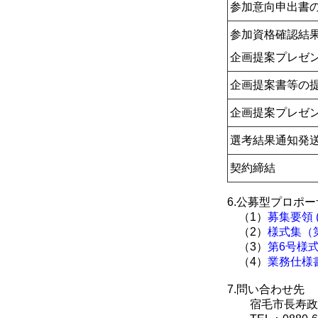
参加意向申出書
参加資格確認結
企画提案プレゼ
企画提案書等の
企画提案プレゼ
選考結果通知発
契約締結
6.公募型プロポ
（1）
募集要領 (
（2）
様式集（第1
（3）
第6号様式 (
（4）
業務仕様書 
7.問い合わせ先
宿毛市長寿政