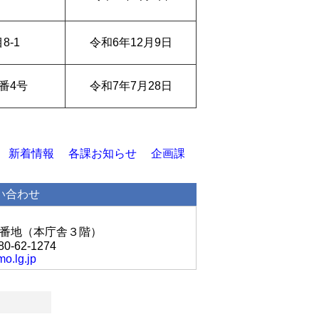
8-1
令和6年12月9日
番4号
令和7年7月28日
新着情報
各課お知らせ
企画課
い合わせ
丘1番地（本庁舎３階）
80-62-1274
o.lg.jp