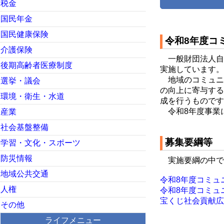
税金
国民年金
国民健康保険
令和8年度コ
介護保険
一般財団法人自
後期高齢者医療制度
実施しています。
地域のコミュニ
選挙・議会
の向上に寄与する
環境・衛生・水道
成を行うものです
令和8年度事業
産業
社会基盤整備
募集要綱等
学習・文化・スポーツ
防災情報
実施要綱の中で
地域公共交通
令和8年度コミュニテ
人権
令和8年度コミュニテ
宝くじ社会貢献広告
その他
ライフメニュー