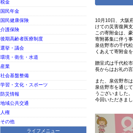
税金
国民年金
国民健康保険
10月10日、大
けての災害復興支
介護保険
この寄附金は、豪
後期高齢者医療制度
寄附募集に伴う事
泉佐野市の千代松
選挙・議会
くあえて寄附金を
環境・衛生・水道
贈呈式は千代松市
産業
長からはお礼の言
社会基盤整備
また、泉佐野市は
学習・文化・スポーツ
泉佐野市を通じて
うございました。
防災情報
今回いただきまし
地域公共交通
人権
その他
ライフメニュー