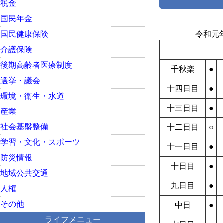
税金
国民年金
国民健康保険
令和元
介護保険
後期高齢者医療制度
千秋楽
●
選挙・議会
十四日目
●
環境・衛生・水道
十三日目
●
産業
社会基盤整備
十二日目
○
学習・文化・スポーツ
十一日目
●
防災情報
十日目
●
地域公共交通
九日目
●
人権
その他
中日
●
ライフメニュー