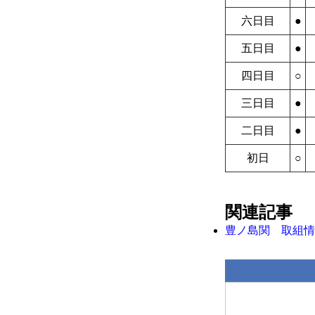
六日目
●
五日目
●
四日目
○
三日目
●
二日目
●
初日
○
関連記事
豊ノ島関 取組情