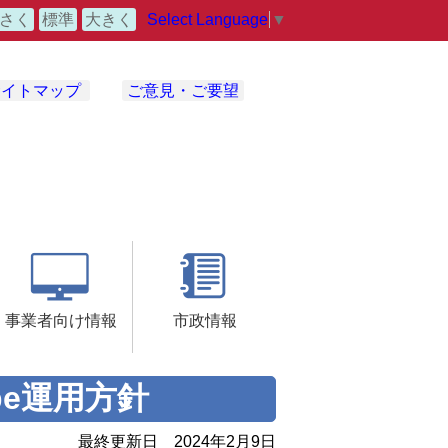
Select Language
▼
さく
標準
大きく
サイトマップ
ご意見・ご要望
事業者向け情報
市政情報
be運用方針
最終更新日
2024年2月9日