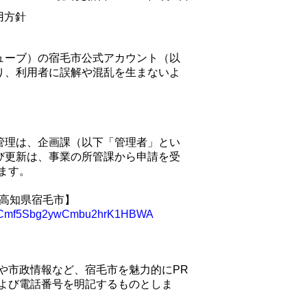
用方針
チューブ）の宿毛市公式アカウント（以
たり、利用者に誤解や混乱を生まないよ
及び管理は、企画課（以下「管理者」とい
及び更新は、事業の所管課から申請を受
ます。
【高知県宿毛市】
l/UCmf5Sbg2ywCmbu2hrK1HBWA
や市政情報など、宿毛市を魅力的にPR
よび電話番号を明記するものとしま