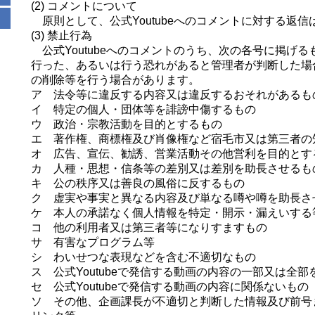
(2) コメントについて
原則として、公式Youtubeへのコメントに対する返信
(3) 禁止行為
公式Youtubeへのコメントのうち、次の各号に掲げ
行った、あるいは行う恐れがあると管理者が判断した場
の削除等を行う場合があります。
ア 法令等に違反する内容又は違反するおそれがあるも
イ 特定の個人・団体等を誹謗中傷するもの
ウ 政治・宗教活動を目的とするもの
エ 著作権、商標権及び肖像権など宿毛市又は第三者の
オ 広告、宣伝、勧誘、営業活動その他営利を目的とす
カ 人種・思想・信条等の差別又は差別を助長させるも
キ 公の秩序又は善良の風俗に反するもの
ク 虚実や事実と異なる内容及び単なる噂や噂を助長さ
ケ 本人の承諾なく個人情報を特定・開示・漏えいする
コ 他の利用者又は第三者等になりすますもの
サ 有害なプログラム等
シ わいせつな表現などを含む不適切なもの
ス 公式Youtubeで発信する動画の内容の一部又は全
セ 公式Youtubeで発信する動画の内容に関係ないもの
ソ その他、企画課長が不適切と判断した情報及び前号