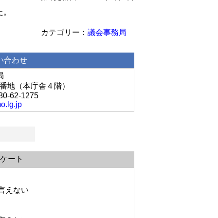
た。
議会事務局
い合わせ
局
丘1番地（本庁舎４階）
80-62-1275
o.lg.jp
ケート
言えない