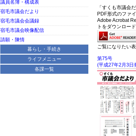
議員名簿・構成表
「すくも市議会だ
宿毛市議会だより
PDF形式のファイル
Adobe Acr
宿毛市議会会議録
トをダウンロード
宿毛市議会映像配信
請願・陳情
ご覧になりたい表
暮らし・手続き
第75号
ライフメニュー
(平成27年2月3日
各課一覧