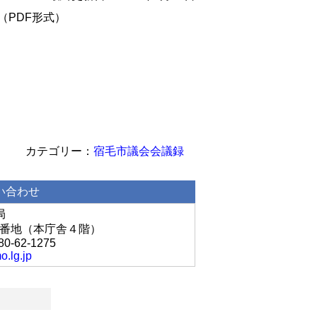
PDF形式）
宿毛市議会会議録
い合わせ
局
丘1番地（本庁舎４階）
80-62-1275
o.lg.jp