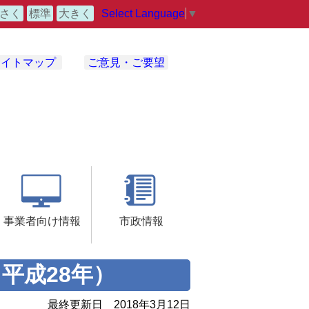
Select Language
▼
さく
標準
大きく
サイトマップ
ご意見・ご要望
事業者向け情報
市政情報
平成28年）
最終更新日
2018年3月12日