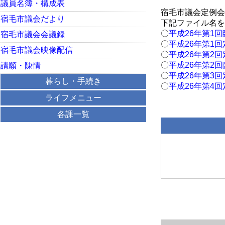
議員名簿・構成表
宿毛市議会定例会
宿毛市議会だより
下記ファイル名を
〇
平成26年第1
宿毛市議会会議録
〇
平成26年第1
宿毛市議会映像配信
〇
平成26年第2
〇
平成26年第2
請願・陳情
〇
平成26年第3
暮らし・手続き
〇
平成26年第4
ライフメニュー
各課一覧