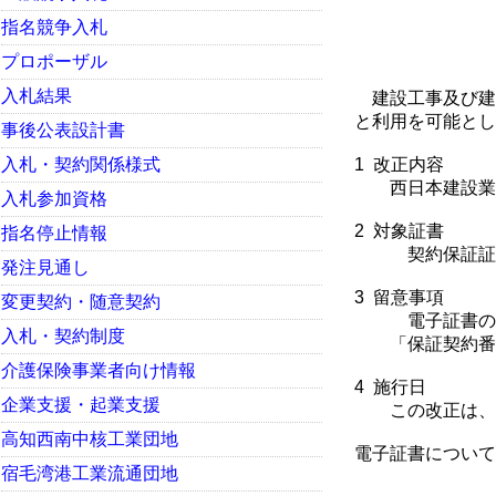
指名競争入札
プロポーザル
入札結果
建設工事及び建
と利用を可能とし
事後公表設計書
入札・契約関係様式
1 改正内容
西日本建設業保
入札参加資格
2 対象証書
指名停止情報
契約保証証書
発注見通し
3 留意事項
変更契約・随意契約
電子証書の使用
入札・契約制度
「保証契約番号
介護保険事業者向け情報
4 施行日
企業支援・起業支援
この改正は、令
高知西南中核工業団地
電子証書について
宿毛湾港工業流通団地