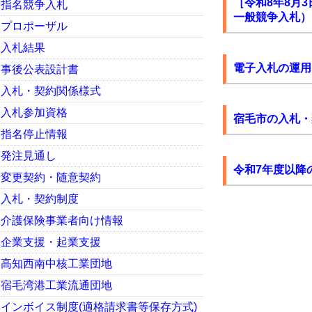
［令和8年8月
指名競争入札
一般競争入札）
プロポーザル
入札結果
電子入札の運用
事後公表設計書
入札・契約関係様式
入札参加資格
宿毛市の入札・
指名停止情報
発注見通し
令和7年度以降
変更契約・随意契約
入札・契約制度
介護保険事業者向け情報
企業支援・起業支援
高知西南中核工業団地
宿毛湾港工業流通団地
インボイス制度(適格請求書等保存方式)