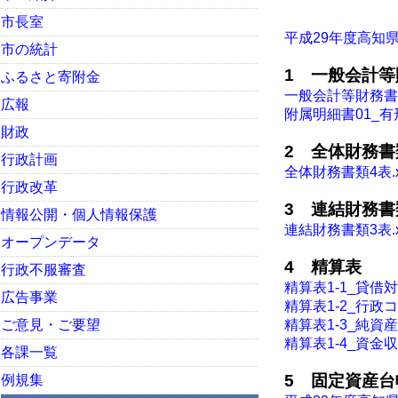
市長室
平成29年度高知県宿
市の統計
1 一般会計等
ふるさと寄附金
一般会計等財務書類4表.
広報
附属明細書01_有形固
財政
2 全体財務書
行政計画
全体財務書類4表.xls
行政改革
3 連結財務書
情報公開・個人情報保護
連結財務書類3表.xls
オープンデータ
4 精算表
行政不服審査
精算表1-1_貸借対照表
広告事業
精算表1-2_行政コス
ご意見・ご要望
精算表1-3_純資産変
精算表1-4_資金収支
各課一覧
5 固定資産台
例規集