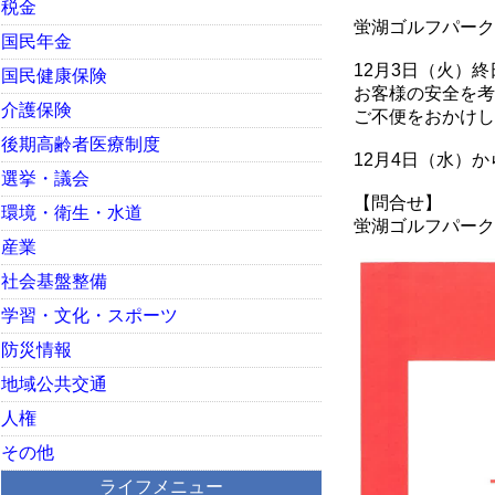
税金
蛍湖ゴルフパーク
国民年金
12月3日（火）
国民健康保険
お客様の安全を考
介護保険
ご不便をおかけし
後期高齢者医療制度
12月4日（水）
選挙・議会
【問合せ】
環境・衛生・水道
蛍湖ゴルフパーク ☎
産業
社会基盤整備
学習・文化・スポーツ
防災情報
地域公共交通
人権
その他
ライフメニュー