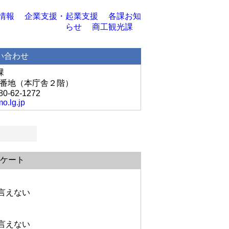
情報
企業支援・起業支援
各課お知
らせ
商工観光課
い合わせ
課
丘1番地（本庁舎２階）
80-62-1272
o.lg.jp
ケート
言えない
言えない