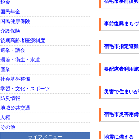
宿毛市事前復興
税金
国民年金
国民健康保険
事前復興まちづ
介護保険
後期高齢者医療制度
宿毛市指定避難
選挙・議会
環境・衛生・水道
要配慮者利用施
産業
社会基盤整備
学習・文化・スポーツ
災害で住まいが
防災情報
地域公共交通
宿毛市災害用備
人権
その他
ライフメニュー
地震に備える