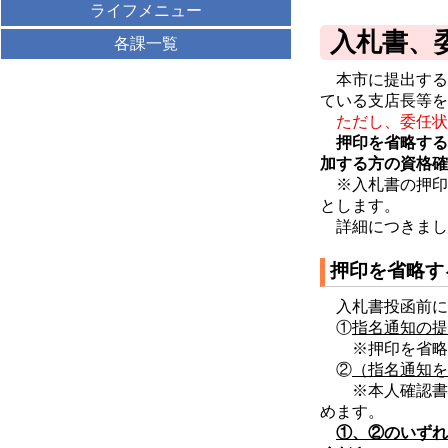
ライフメニュー
入札書、
各課一覧
本市に提出する
ている支店長等を
ただし、委任状
押印を省略する
加する方の資格確
※入札書の押印
とします。
詳細につきまし
押印を省略す
入札書投函前に
①
指名通知の提
※押印を省略す
②
（指名通知を
※本人確認書類
めます。
①、②のいずれ