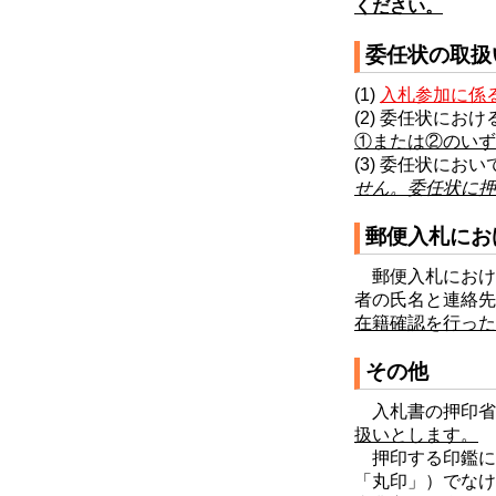
ください。
委任状の取扱
(1)
入札参加に係
(2) 委任状に
①または②のいず
(3) 委任状に
せん。委任状に押
郵便入札にお
郵便入札におけ
者の氏名と連絡先
在籍確認を行っ
その他
入札書の押印省
扱いとします。
押印する印鑑に
「丸印」）でなけ