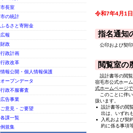
市長室
令和7年4月1
市の統計
ふるさと寄附金
指名通知
広報
財政
公印および契印
行政計画
行政改革
閲覧室の
情報公開・個人情報保護
設計書等の閲覧
オープンデータ
宿毛市公式ホーム
式ホームページで
行政不服審査
このことに伴い
広告事業
扱います。
設計書等の閲
ご意見・ご要望
出は、いずれ
各課一覧
入札および契
約に係る事項
例規集