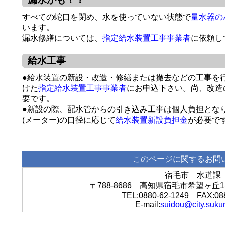
すべての蛇口を閉め、水を使っていない状態で
量水器の
います。
漏水修繕については、
指定給水装置工事事業者
に依頼し
給水工事
●給水装置の新設・改造・修繕または撤去などの工事を
けた
指定給水装置工事事業者
にお申込下さい。尚、改造
要です。
●新設の際、配水管からの引き込み工事は個人負担とな
(メーター)の口径に応じて
給水装置新設負担金
が必要で
このページに関するお問
宿毛市 水道課
〒788-8686 高知県宿毛市希望ヶ
TEL:0880-62-1249 FAX:08
E-mail:
suidou@city.sukum