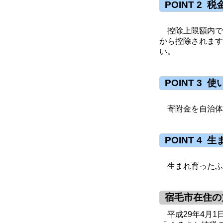
POINT 2
控除上限額内で寄
から控除されます
い。
POINT 3
寄附金を自治体
POINT 4
生まれ育ったふ
宿毛市在住の
平成29年4月1