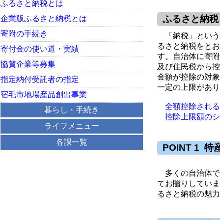
ふるさと納税とは
ふるさと納税
企業版ふるさと納税とは
寄附の手続き
「納税」という
るさと納税をとお
寄付金の使い道・実績
す。自治体に寄附
協賛企業等募集
及び住民税から控
金額が控除の対象
指定納付受託者の指定
一定の上限があり
宿毛市地場産品創出事業
全額控除される
暮らし・手続き
控除上限額のシ
ライフメニュー
各課一覧
POINT 1
多くの自治体で
てお贈りしていま
るさと納税の魅力