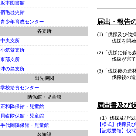
坂本図書館
宿毛歴史館
届出・報告
青少年育成センター
各支所
(1)「伐採及び
中央支所
伐採を開始する
小筑紫支所
(2)「伐採に係
伐採が完了した
東部支所
沖の島支所
(3)「伐採後の
伐採後の造林が
出先機関
学校給食センター
隣保館・児童館
届出書及び
正和隣保館・児童館
貝礎隣保館・児童館
（1）伐採及び伐
【様式】伐採及び伐採
手代岡隣保館・児童館
【記載要領】伐採及
各施設