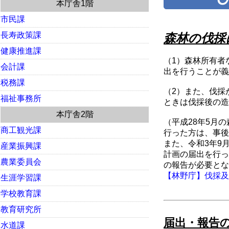
本庁舎1階
市民課
長寿政策課
森林の伐採
健康推進課
（1）森林所有者
会計課
出を行うことが義
税務課
（2）また、伐採
福祉事務所
ときは伐採後の造
本庁舎2階
（平成28年5月
商工観光課
行った方は、事後
また、令和3年9
産業振興課
計画の届出を行っ
農業委員会
の報告が必要とな
【林野庁】伐採及び
生涯学習課
学校教育課
教育研究所
届出・報告
水道課