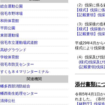
（2）伐採に係る
総合運動公園
【様式】伐採に係る森
宿毛市野球場
【記載要領】伐採に
和田体育館
（3）伐採後の造
平田公園
【様式】伐採後の造
【記載要領】伐採後
東部運動場
宿毛市立運動場武道館
平成29年4月か
様式により伐採後
高砂グラウンド
学校体育館
（4）伐採及び伐
(様式)伐採及び
宿毛市防災センター
(記載要領)伐採
すくも８４マリンターミナル
関連機関
添付書類に
幡多西部消防組合
幡西衛生処理センター
令和5年4月1日
れました。（添付
清掃公社
【林野庁】伐採造林