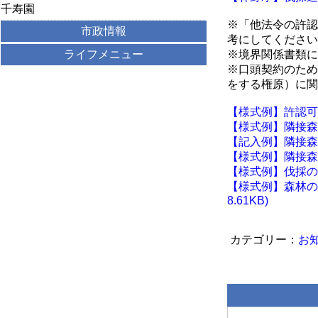
千寿園
※「他法令の許認
市政情報
考にしてください
ライフメニュー
※境界関係書類に
※口頭契約のため
をする権原）に関
【様式例】許認可の申
【様式例】隣接森林
【記入例】隣接森林
【様式例】隣接森林
【様式例】伐採の権
【様式例】森林の
8.61KB)
お