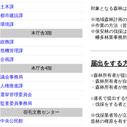
土木課
対象となる森林は
都市建設課
※地域森林計画の
環境課
※作業の方法（皆
※保安林の伐採は
本庁舎3階
幡多林業事務所（0
総務課
危機管理課
企画課
届出をする
本庁舎4階
○森林所有者が提
議会事務局
・森林所有者が自
人権推進課
・森林所有者が他
選挙管理委員会
○連名で提出する
監査委員事務局
・伐採をする者と
宿毛文教センター
※伐採業者等が立
中央公民館
造林の権原を有す