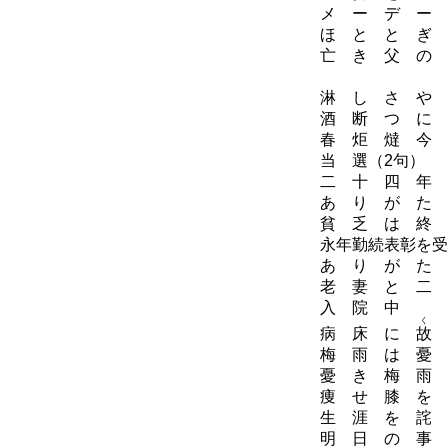
メ ー デ ー 
ほ と と ぎ 
亡 き 父 の 
昭
淋 し さ や 
酒 断 つ に 
春 炬 燵 今 
当 選（2句）
二 十 四 年
あ り が た 
貧 乏 は 終 
永年勤続表彰を受
あ り が た 
老 妻 と 二 
入 院 中
く
病 床 に
故
梅 雨 は 憂 
憂 き 梅 雨 
痩 せ 膝 を 
生 涯 を 詫 
明 日 の 事 