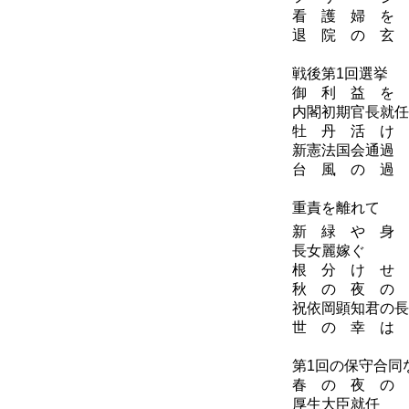
看 護 婦 を 
退 院 の 玄 
昭
戦後第1回選挙
御 利 益 を 
内閣初期官長就任
牡 丹 活 け 
新憲法国会通過
台 風 の 過 
昭
重責を離れて
新 緑 や 身
長女麗嫁ぐ
根 分 け せ 
秋 の 夜 の 
祝依岡顕知君の長
世 の 幸 は 
昭
第1回の保守合同
春 の 夜 の 
厚生大臣就任