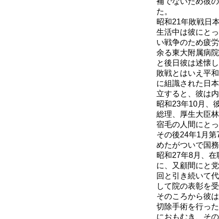
補でないため彼の
た。
昭和21年敗戦日
生活中は彼にとっ
い戦争のため疲労
余る東大附属病院
と後日彼は述懐し
敗戦とはいえ平和
に組識された日本
立すると、彼は内
昭和23年10月
総理、厚生大臣林
宿毛の人間にとっ
その後24年1月
めたがついで国務
昭和27年8月、
に、又顧間にと党
回と引き続いて代
して院の表彰を受
そのころから彼は
切除手術を行った
におもむき、その