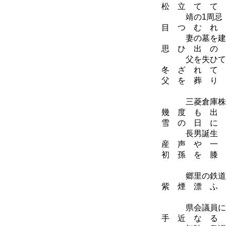
松 立 て て 
靖の1周忌
目 つ む れ 
妻の墓を建
思 ひ 出 の 
父を失ひて（
冬 ざ れ て 
父 を 葬 り 
大
三菱倉庫株式
幾 度 も 出 
雪 の 日 に 
長男誕生
産 声 や 一 
初 孫 を 膝 
大
郷里の鉄道問題
紫 煙 漂 ふ 
県会議員に
手 近 な る 