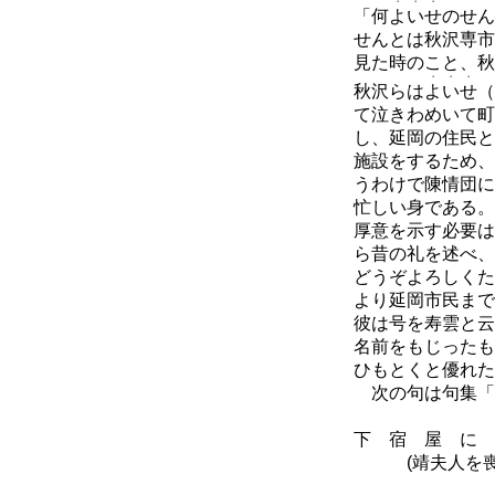
・・・
「何
よいせ
のせん
せんとは秋沢専市
見た時のこと、秋
・・・
秋沢らは
よいせ
（
て泣きわめいて町
し、延岡の住民と
施設をするため、
うわけで陳情団に
忙しい身である。
厚意を示す必要は
ら昔の礼を述べ、
どうぞよろしくた
より延岡市民まで
彼は号を寿雲と云
名前をもじったも
ひもとくと優れた
次の句は句集「
下 宿 屋 に 
(靖夫人を喪な
大