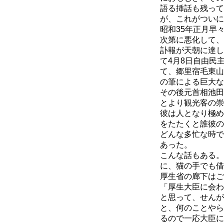
語る挿話も残って
が、これがついに
昭和35年正月早
次第に悪化して、
訃報が天朝に達し
て4月8日自由民
て、郷里宿毛東山
の筆による巨大な
その後元首相池田
とより観光客の崇
彼は人となり極め
をたたくと誰彼の
どんな多忙な時で
あった。
こんな話もある。
に、猫の手でも借
厚生省の廊下はご
「厚生大臣に会わ
と思って、せんが
と、何のことやら
るので一応大臣に