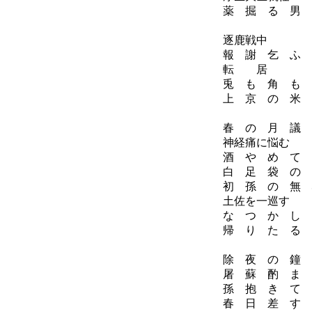
薬 掘 る 男 
昭
逐鹿戦中
報 謝 乞 ふ 
転 居
兎 も 角 も 
上 京 の 米 
昭
春 の 月 議 
神経痛に悩む
酒 や め て 
白 足 袋 の 
初 孫 の 無 
土佐を一巡す
な つ か し 
帰 り た る 
昭
除 夜 の 鐘 
屠 蘇 酌 ま 
孫 抱 き て 
春 日 差 す 