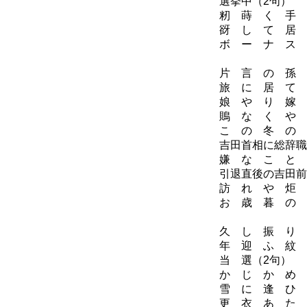
選挙中（2句）
籾 蒔 く 手 
谺 し て 居 
ボ ー ナ ス 
昭
片 言 の 孫 
旅 に 居 て 
娘 や り 嫁 
鵙 な く や 
こ の 冬 の 
吉田首相に総辞職
嫌 な こ と 
引退直後の吉田前
訪 れ や 炬 
お 歳 暮 の 
昭
久 し 振 り 
年 迎 ふ 紋 
当 選（2句）
か じ か め 
雪 に 逢 ひ 
更 衣 あ た 