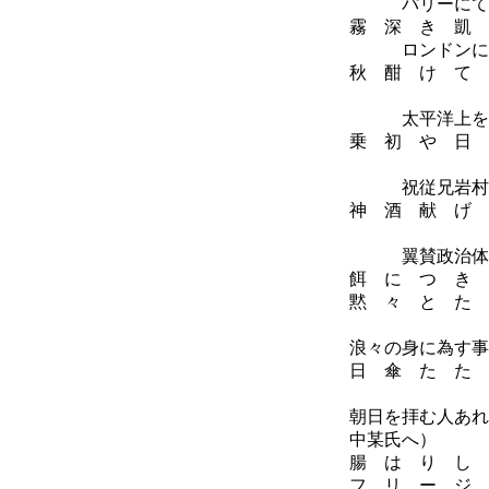
パリーにて
霧 深 き 凱 
ロンドンに
秋 酣 け て 
昭
太平洋上を故
乗 初 や 日 
昭
祝従兄岩村通
神 酒 献 げ 
昭
翼賛政治体制着
餌 に つ き 
黙 々 と た 
昭
浪々の身に為す事
日 傘 た た 
昭
朝日を拝む人あれ
中某氏へ）
腸 は り し 
フ リ ー ジ 