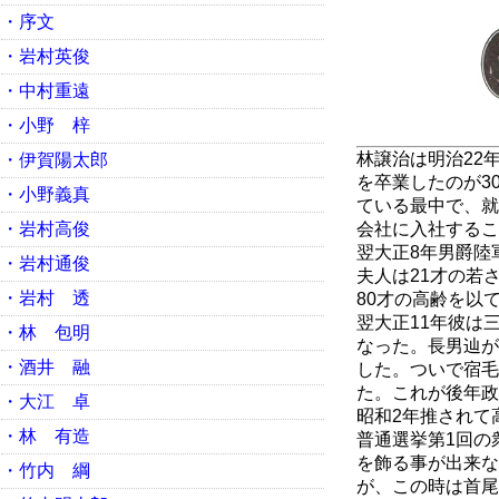
・序文
・岩村英俊
・中村重遠
・小野 梓
林譲治は明治22
・伊賀陽太郎
を卒業したのが3
・小野義真
ている最中で、就
・岩村高俊
会社に入社するこ
翌大正8年男爵陸
・岩村通俊
夫人は21才の若
・岩村 透
80才の高齢を以
翌大正11年彼は
・林 包明
なった。長男辿が
・酒井 融
した。ついで宿毛
た。これが後年政
・大江 卓
昭和2年推されて
・林 有造
普通選挙第1回の
を飾る事が出来な
・竹内 綱
が、この時は首尾