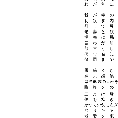
わ が 句 に 
昭
我 が 幸 の 
初 鏡 参 内 
灯 し て 母 
老 妻 と 渡 
楊 梅 に 幾 
昔 わ が 所 
額 古 り し 
病 む 吾 に 
蒲 団 ま で 
昭
屠 蘇 く む 
嫁 夫 婦 娘 
母勝96歳の天寿
臨 終 を め 
三 月 は 母
炉 を 寒 ぎ 
かつての父に次ぎ
帰 り た る 
老 妻 を 東 