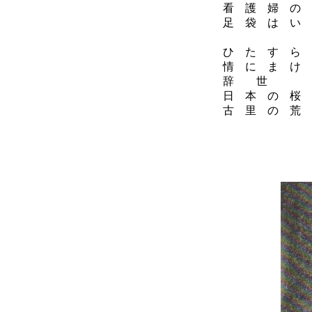
看 護 婦 の 
足 袋 は い 
昭
ひ た す ら 
情 に ま け 
辞 世
日 本 の 桜 
古 里 の 荒 