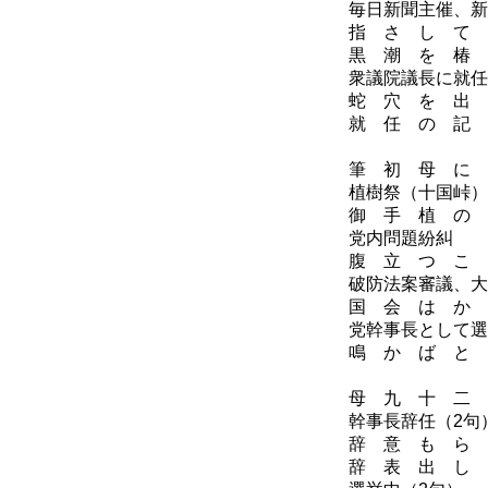
毎日新聞主催、新
指 さ し て 
黒 潮 を 椿 
衆議院議長に就任
蛇 穴 を 出 
就 任 の 記 
昭
筆 初 母 に 
植樹祭（十国峠）
御 手 植 の 
党内問題紛糾
腹 立 つ こ 
破防法案審議、大
国 会 は か 
党幹事長として選
鳴 か ば と 
昭
母 九 十 二 
幹事長辞任（2句
辞 意 も ら 
辞 表 出 し 