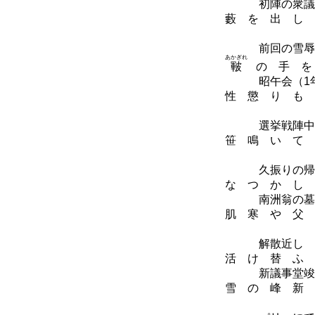
初陣の衆議院
藪 を 出 し 
前回の雪辱な
あかぎれ
皸
の 手 を
昭午会（1年
性 懲 り も 
選挙戦陣中
笹 鳴 い て 
昭
久振りの帰
な つ か し 
南洲翁の墓に
肌 寒 や 父 
昭
解散近し
活 け 替 ふ 
新議事堂竣工、
雪 の 峰 新 
昭