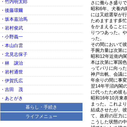
・竹内明太郎
さに働らき盛りで
昭和6年、犬養内
・後藤環爾
には又総選挙が行
・坂本嘉治馬
ためますます多忙
をかまえることに
・岩村俊武
りつつあった。や
・小野義一
った。
その間において彼
・本山白雲
手腕力量は次第に
・北見志保子
昭和12年近衛内
本は次第に軍国色
・林 譲治
ってパリに向った
・岩村通世
神戸出帆、会議に
年余りの間に事変
・伊賀氏広
翌14年平沼内閣
・吉田 茂
に代ったため彼も
昭和16年10月
・あとがき
まった。これより
暮らし・手続き
結成させたが、彼
て、政府の圧力に
ライフメニュー
こうした状態の中