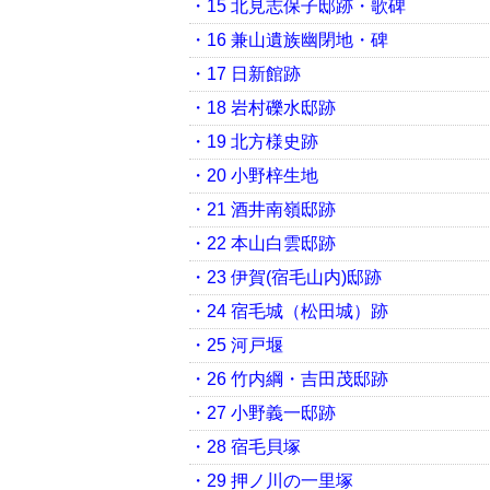
・15 北見志保子邸跡・歌碑
・16 兼山遺族幽閉地・碑
・17 日新館跡
・18 岩村礫水邸跡
・19 北方様史跡
・20 小野梓生地
・21 酒井南嶺邸跡
・22 本山白雲邸跡
・23 伊賀(宿毛山内)邸跡
・24 宿毛城（松田城）跡
・25 河戸堰
・26 竹内綱・吉田茂邸跡
・27 小野義一邸跡
・28 宿毛貝塚
・29 押ノ川の一里塚