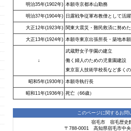
明治35年(1902年)
本願寺京都本山勤務
明治37年(1904年)
日露戦争従軍布教僧として活躍
大正12年(1923年)
関東大震災・難民救済に努めた
大正13年(1924年)
本願寺東京出張所長・築地本願
武蔵野女子学園の建立
↓
働く婦人のための児童園建設
東京盲人技術学校長など多くの
昭和5年(1930年)
本願寺執行長
昭和11年(1936年)
死亡（66歳）
このページに関するお問
宿毛市 宿毛歴史
〒788-0001 高知県宿毛市中央